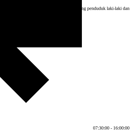
enduduk 2184 orang. Terdiri dari, 1100 orang penduduk laki-laki dan
07:30:00 - 16:00:00