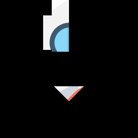
an Umum
naan