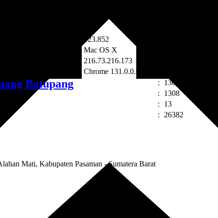
abupaten Pasaman, Provinsi Sumatera Barat. Memiliki total populasi p
:
31
:
109
:
123.852
:
Mac OS X
:
216.73.216.173
:
Chrome 131.0.0.0
:
1308162003
inang Batupang
:
130816
:
1308
:
13
:
26382
lahan Mati, Kabupaten Pasaman - Sumatera Barat