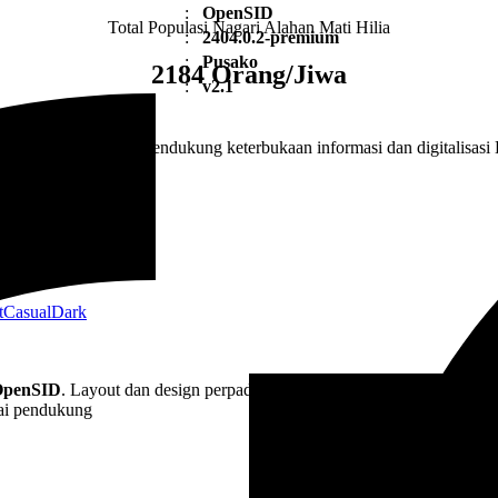
:
OpenSID
Total Populasi Nagari Alahan Mati Hilia
:
2404.0.2-premium
:
Pusako
2184 Orang/Jiwa
:
v2.1
eh OpenDesa demi mendukung keterbukaan informasi dan digitalisasi 
st
Casual
Dark
t
Casual
Dark
OpenSID
. Layout dan design perpaduan modern dan minimalis. Responsi
gai pendukung